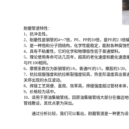
耐磨管道特性：
1、抗冲击性。
2、耐磨性是钢管的4～7倍，PE、PP的10倍，是PE的2.
3、是一种饱和分子团结构，化学性能稳定，能耐各种腐蚀性
4、具有不粘着性，它的化学和物理极性低于普通塑料。
5、理论使用寿命可达几百年，超高的老化速度和脆化速度缓慢，
与PE100相同。
6、摩擦系数仅为新钢管的1/6，普通PE的1/5，橡胶的1/20，P
7、抗拉屈服强度和抗拉断裂强度较高，热变形温度高出普
关停出现的水压波动。
8、焊接工艺简便、直观、效率高，焊缝强度超过管材本体
9、价格较为适中。
10、适用于原油集输管线，因原油集输管线大部分在偏远
管线敷设，其优点更为突出。
通过分析比较，我们可以看出，耐磨管道是一种更为适合