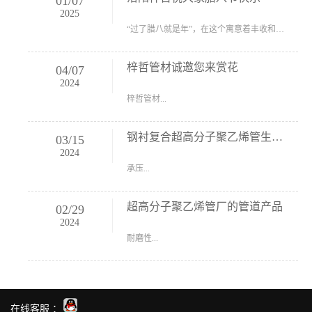
01
/
07
2025
“过了腊八就是年”，在这个寓意着丰收和吉祥的节日——腊八节到来之际，洛阳梓哲管材小编在这里祝大家腊八节快乐！ 腊八节是过年开始的标志。按照老风俗，腊八节这天喝上...
梓哲管材诚邀您来赏花
04
/
07
2024
梓哲管材...
钢衬复合超高分子聚乙烯管生产厂
03
/
15
2024
承压...
超高分子聚乙烯管厂的管道产品
02
/
29
2024
耐磨性...
在线客服 ：