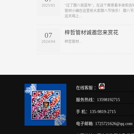
2025/01
​“过了腊八就是年”，在这个寓意着丰收和
管材小编在这里祝大家腊八节快乐！ 腊八
这天喝上...
梓哲管材诚邀您来赏花
07
2024/04
​梓哲管材...
在线客服 ：
服务热线：13598192715
手 机：135-9819-2715
电子邮箱: 1725721626@qq.com