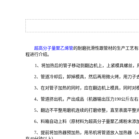
超高分子量聚乙烯管
的耐磨抗滑性跟管材的生产工艺有
程进行介绍。
1、将加热后的管子移动到翻边机上，上紧模具螺丝，用
2、管道冷却后，卸掉模具，然后再用微火烤，用刀子
3、在对管子加热的同时，应在翻边机上模具，同时对模
4、管道挤出机，产出成品（机器输出压力190公斤左右
5、翻边不平整用磨机连续的打磨修整，直至表面平整
6、料箱自动上料（原材料为超高分子量聚乙烯粉末添
7、提前将加热器预加热，用吊机将管道放入加热器（a、
在40分钟以上）