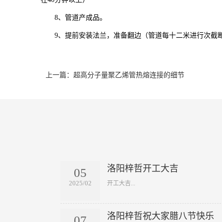
8、管道产成品。
9、提前安装法兰，准备翻边（管道每十二米进行次截断
上一篇：超高分子量聚乙烯管热熔连接的细节
洛阳梓哲开工大吉
05
2025/02
​开工大吉...
洛阳梓哲祝大家腊八节快乐
07