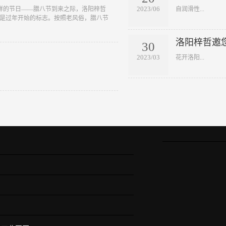
2023/06
吉祥的节日——腊八节到来之际，洛阳梓哲
​自润滑性...
节是过年开始的标志。按照老风俗，腊八节
洛阳梓哲邀
30
2023/03
​花开洛阳...