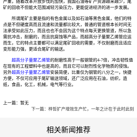
严重，随着改革开放步伐的加快，我国石油等矿产资源越来越少，尾
矿的回收不但能大范围减轻污染压力，更能促进经济的进一步发展。
所谓尾矿主要是指的有色金属以及如石油等黑色金属，他们的特
点是不但硬度高而且流速和流量都比较大，普通的管道根本长时间无
法承受如此压力，而且也也不会因为这个特点每天更换管道，所以急
需抗冲击，耐磨的，而且抗腐蚀等产品，而超高分子量聚乙烯管应运
而生，它的特点主要都可以满足尾矿回收的需要，不仅耐磨而且适应
变形能力强，更适合尾矿的输送。
超高分子量聚乙烯管
的耐磨性高于一般钢管的4-7倍，冲击韧性值
在现有的工程塑料中也是高的，而且它可以耐烈性化学物质的侵蚀。
另外
超高分子量聚乙烯管
安装简便，比重仅为钢管的八分之一，快捷
方便，不仅可应用于尾矿输送领域，还广泛应用在石油，纺织，造
纸，食品，化工，机械，电气等行业。
上一篇：暂无
下一篇：梓哲扩产增效生产忙，一年之计在于此时此刻
相关新闻推荐