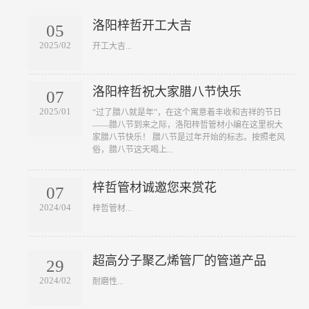
洛阳梓哲开工大吉
05
2025/02
​开工大吉...
洛阳梓哲祝大家腊八节快乐
07
2025/01
​“过了腊八就是年”，在这个寓意着丰收和吉祥的节日
——腊八节到来之际，洛阳梓哲管材小编在这里祝大
家腊八节快乐！ 腊八节是过年开始的标志。按照老风
俗，腊八节这天喝上...
梓哲管材诚邀您来赏花
07
2024/04
​梓哲管材...
超高分子聚乙烯管厂的管道产品
29
2024/02
​耐磨性...