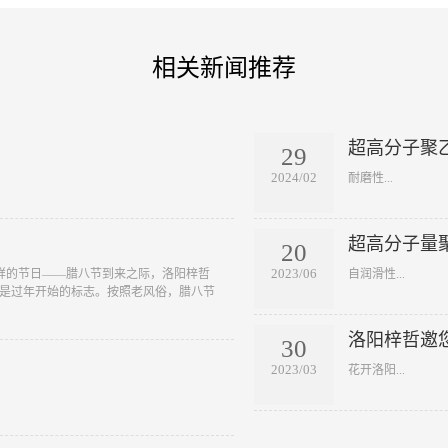
相关新闻推荐
超高分子聚
29
2024/02
​耐磨性...
超高分子量
20
2023/06
吉祥的节日——腊八节到来之际，洛阳梓哲
​自润滑性...
节是过年开始的标志。按照老风俗，腊八节
洛阳梓哲邀
30
2023/03
​花开洛阳...