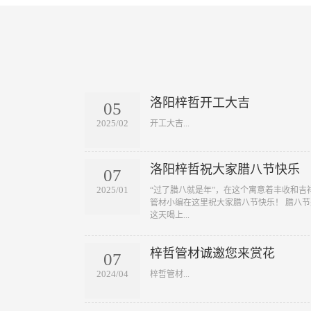
洛阳梓哲开工大吉
05
2025/02
​开工大吉...
洛阳梓哲祝大家腊八节快乐
07
2025/01
​“过了腊八就是年”，在这个寓意着丰收和
管材小编在这里祝大家腊八节快乐！ 腊八
这天喝上...
梓哲管材诚邀您来赏花
07
2024/04
​梓哲管材...